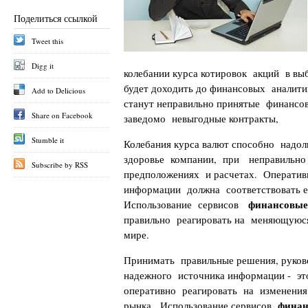
Поделиться ссылкой
Tweet this
Digg it
колебании курса котировок акций в в
будет доходить до финансовых аналити
Add to Delicious
станут неправильно принятые финансо
Share on Facebook
заведомо невыгодные контракты,
Stumble it
Колебания курса валют способно надол
здоровье компании, при неправильн
Subscribe by RSS
предположениях и расчетах. Оператив
информации должна соответствовать е
финансовые
Использование сервисов
правильно реагировать на меняющуюс
мире.
Принимать правильные решения, руков
надежного источника информации - эт
оперативно реагировать на изменения
финан
рынка. Использование сервисов