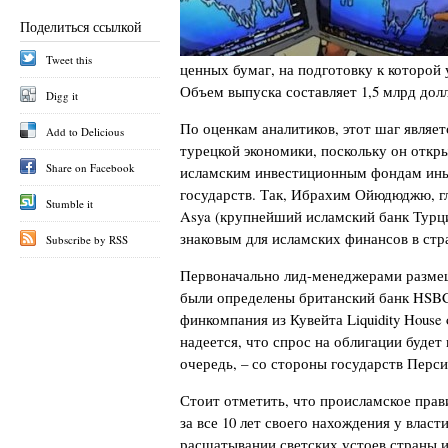
Поделиться ссылкой
Tweet this
ценных бумаг, на подготовку к которой 
Объем выпуска составляет 1,5 млрд до
Digg it
По оценкам аналитиков, этот шаг явля
Add to Delicious
турецкой экономики, поскольку он откры
Share on Facebook
исламским инвестиционным фондам ин
государств. Так, Ибрахим Ойюдюджю, г
Stumble it
Asya (крупнейший исламский банк Турци
знаковым для исламских финансов в стр
Subscribe by RSS
Первоначально лид-менеджерами разме
были определены британский банк HSBC,
финкомпания из Кувейта Liquidity House
надеется, что спрос на облигации будет
очередь, – со стороны государств Перси
Стоит отметить, что происламское прав
за все 10 лет своего нахождения у власт
расшатывании светских устоев страны и