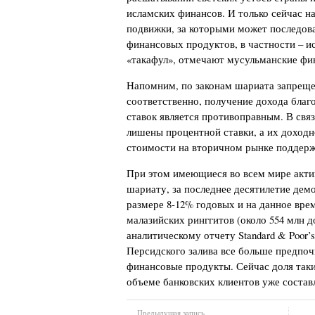
исламских финансов. И только сейчас н
подвижки, за которыми может последова
финансовых продуктов, в частности – и
«такафул», отмечают мусульманские фи
Напомним, по законам шариата запреще
соответственно, получение дохода благ
ставок является противоправным. В связ
лишены процентной ставки, а их доход
стоимости на вторичном рынке поддерж
При этом имеющиеся во всем мире акти
шариату, за последнее десятилетие дем
размере 8-12% годовых и на данное врем
малазийских ринггитов (около 554 млн до
аналитическому отчету Standard & Poor’
Персидского залива все больше предпо
финансовые продукты. Сейчас доля так
объеме банковских клиентов уже состав
Предыдущая запись