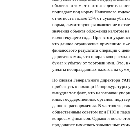
объявила о том, что отныне деятельнос
подпадает под норму Налогового кодек
отчетность только 25% от суммы убытка
норма, лимитирующая включение в отче
значения объекта обложения налогом на 
июля текущего года. При этом украинск
что данное ограничение применимо к «
финансового результата операций с це
деривативами», что приравняло расход
бумаг к убытку от торговли ими. Это, в
уплаты неоправданных налогов на сумму
По словам Генерального директора УАИ
прибегнуть к помощи Генпрокуратуры 
вынудил тот факт, что налоговики упо
иных государственных органов, подтве
данного распоряжения. В частности, та
общественным советом при ГНС и парл
вопросам финансов. Однако и после это
продолжает начислять завышенные сумм