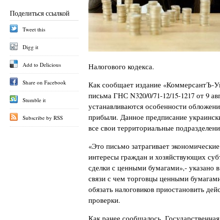
Поделиться ссылкой
Tweet this
Digg it
Add to Delicious
Налогового кодекса.
Share on Facebook
Как сообщает издание «КоммерсантЪ-Ук
письма ГНС N320/0/71-12/15-1217 от 9 ав
Stumble it
устанавливаются особенности обложени
прибыли. Данное предписание украинск
Subscribe by RSS
все свои территориальные подразделени
«Это письмо затрагивает экономические
интересы граждан и хозяйствующих суб
сделки с ценными бумагами»,- указано 
связи с чем торговцы ценными бумагам
обязать налоговиков приостановить дей
проверки.
Как ранее сообщалось, Государственная